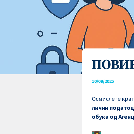
ПОВИК
10/09/2025
Осмислете крат
лични подато
обука од Аген