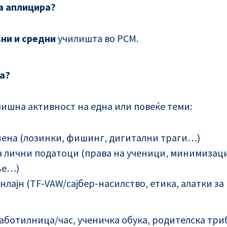
а аплицира?
ни и средни
училишта во РСМ.
а?
ишна активност на една или повеќе теми:
иена (лозинки, фишинг, дигитални траги…)
 лични податоци (права на ученици, минимизаци
ње…)
нлајн (TF-VAW/сајбер-насилство, етика, алатки з
аботилница/час, ученичка обука, родителска три