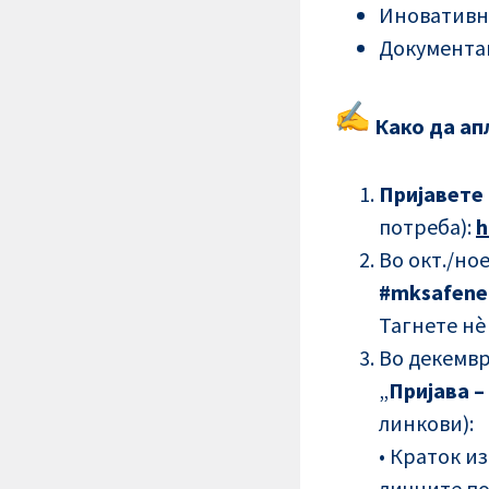
Иновативн
Документац
Како да ап
Пријавете
потреба):
h
Во окт./но
#mksafene
Тагнете нè
Во декемвр
„
Пријава –
линкови):
• Краток и
личните п