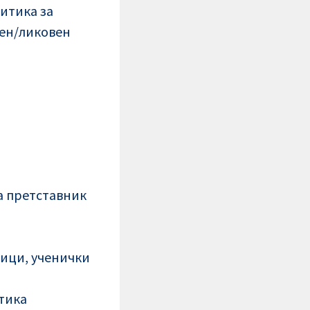
итика за
рен/ликовен
за претставник
ици, ученички
тика