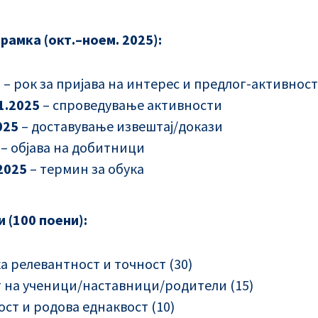
рамка (окт.–ноем. 2025):
5
– рок за пријава на интерес и предлог-активност
1.2025
– спроведување активности
025
– доставување извештај/докази
– објава на добитници
2025
– термин за обука
 (100 поени):
 релевантност и точност (30)
 на ученици/наставници/родители (15)
ст и родова еднаквост (10)