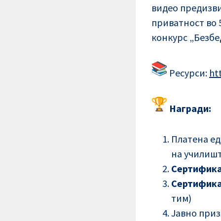
видео предизви
приватност во 
конкурс „Безбе
Ресурси:
ht
Награди:
Платена ед
на училиш
Сертифика
Сертифик
тим)
Јавно приз