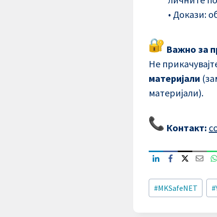
• Докази: 
Важно за п
Не прикачувајт
материјали
(за
материјали).
Контакт:
c
Post
#
MKSafeNET
#
Tags: