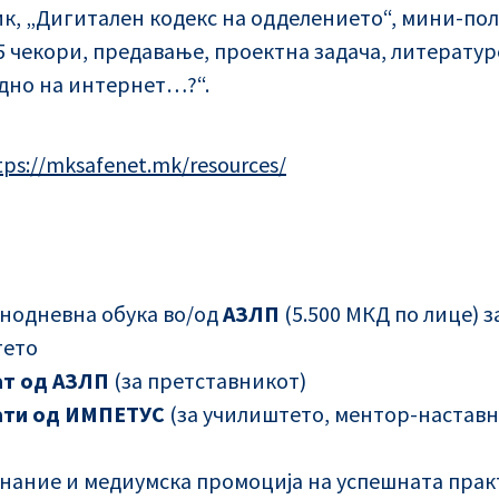
к, „Дигитален кодекс на одделението“, мини-пол
5 чекори, предавање, проектна задача, литерату
дно на интернет…?“.
tps://mksafenet.mk/resources/
нодневна обука во/од
АЗЛП
(5.500 МКД по лице) 
тето
т од АЗЛП
(за претставникот)
ати од ИМПЕТУС
(за училиштето, ментор-наставн
нание и медиумска промоција на успешната прак