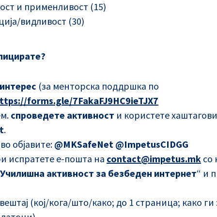
ост и применливост (15)
ија/видливост (30)
лицирате?
 интерес
(за менторска поддршка по
ttps://forms.gle/7FakaFJ9HC9ieTJX7
ем.
спроведете активност
и користете хаштагов
t
.
 во објавите:
@MKSafeNet @ImpetusCIDGG
и испратете е-пошта на
contact@impetus.mk
со 
 Училишна активност за безбеден интернет
“ и 
звештај (кој/кога/што/како; до 1 страница; како г
одатоци)