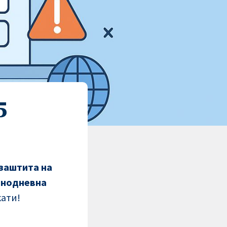
5
 заштита на
нодневна
ати!