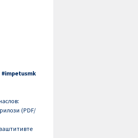
и
#impetusmk
наслов:
прилози (PDF/
и заштитивте