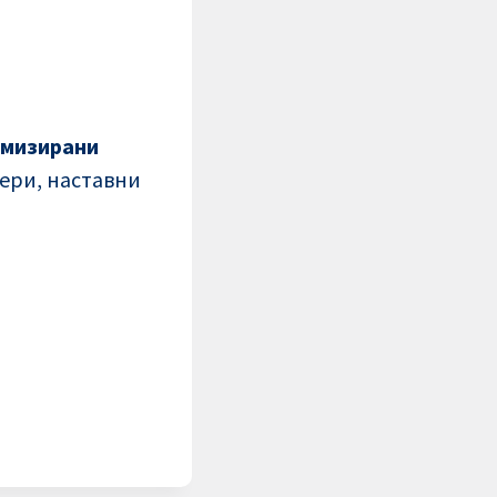
мизирани
тери, наставни