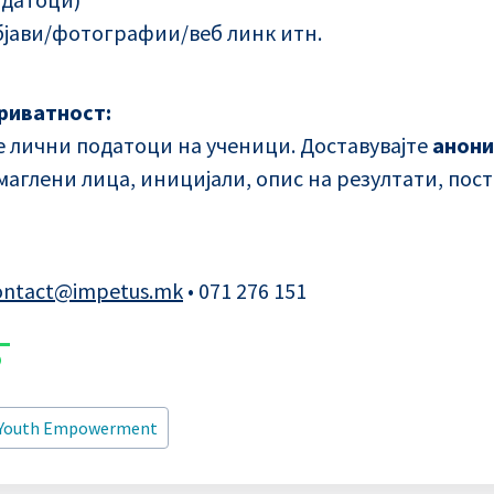
објави/фотографии/веб линк итн.
риватност:
е лични податоци на ученици. Доставувајте
анони
маглени лица, иницијали, опис на резултати, пос
ontact@impetus.mk
• 071 276 151
Youth Empowerment