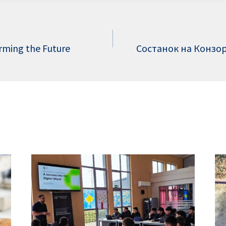
arming the Future
Состанок на Конзо