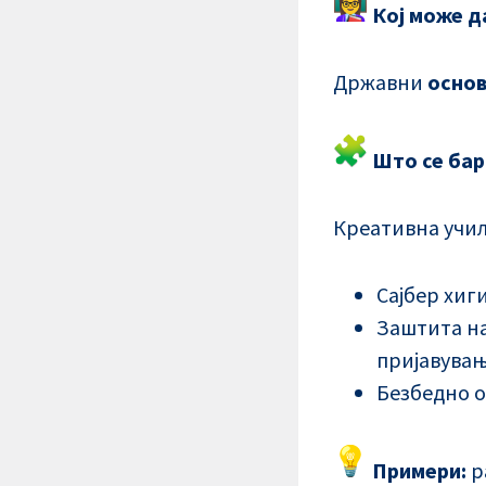
Кој може д
Државни
основ
Што се бар
Креативна учил
Сајбер хиг
Заштита на
пријавува
Безбедно о
Примери:
р