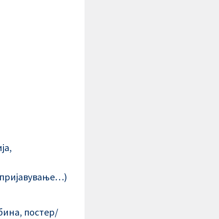
ја,
а пријавување…)
бина, постер/