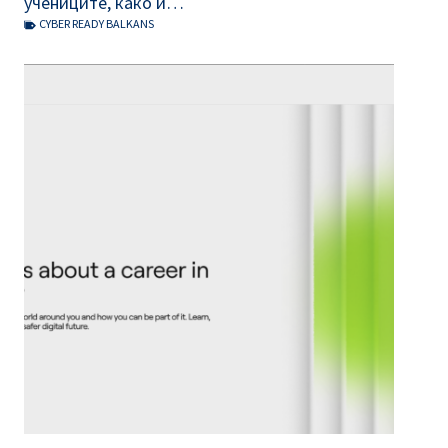
учениците, како и…
CYBER READY BALKANS