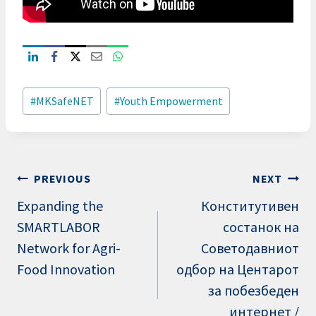
Post
#
MKSafeNET
#
Youth Empowerment
Tags:
Post
PREVIOUS
NEXT
navigation
Expanding the
Конститутивен
SMARTLABOR
состанок на
Network for Agri-
Советодавниот
Food Innovation
одбор на Центарот
за побезбеден
интернет /