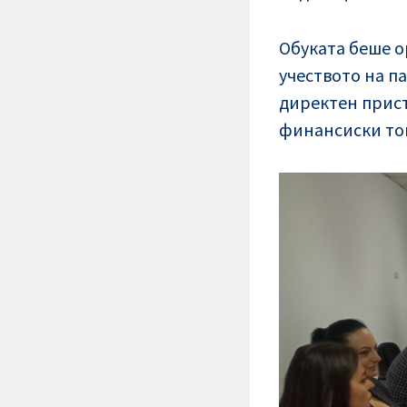
Обуката беше 
учеството на п
директен прист
финансиски то