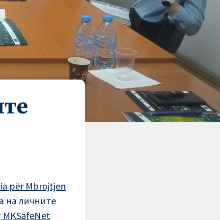
ите
a për Mbrojtjen
а на личните
т
MKSafeNet