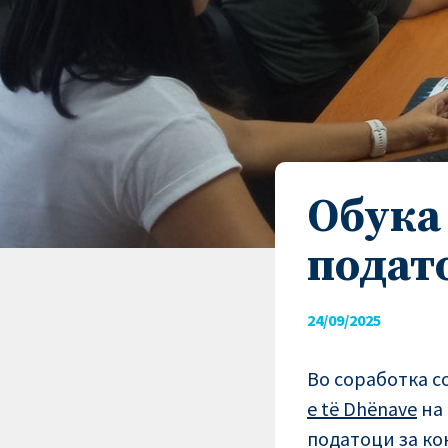
Обука
подат
24/09/2025
Во соработка с
e të Dhënave
на 
податоци за ко