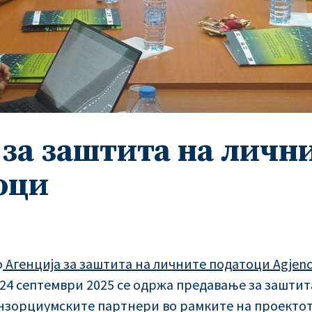
 за заштита на личн
оци
о
Агенција за заштита на личните податоци Agjenci
24 септември 2025 се одржа предавање за заштит
нзорциумските партнери во рамките на проекто