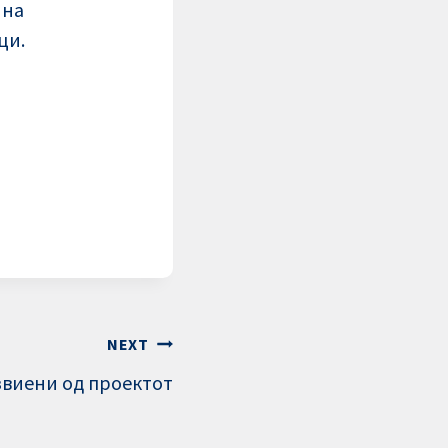
 на
ци.
NEXT
звиени од проектот