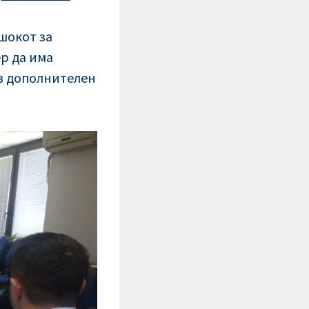
шокот за
р да има
ез дополнителен