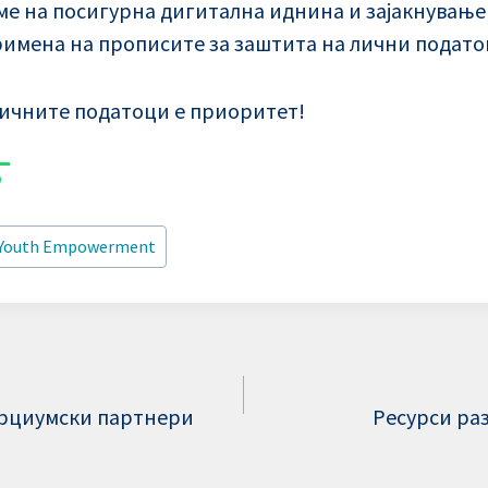
е на посигурна дигитална иднина и зајакнување
имена на прописите за заштита на лични подато
ичните податоци е приоритет!
Youth Empowerment
орциумски партнери
Ресурси ра