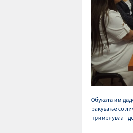
Обуката им дад
ракување со ли
применуваат д