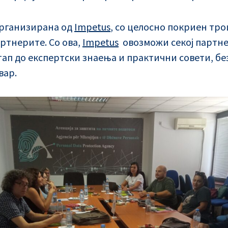
организирана од
Impetus
, со целосно покриен тро
артнерите. Со ова,
Impetus
овозможи секој партне
ап до експертски знаења и практични совети, б
вар.