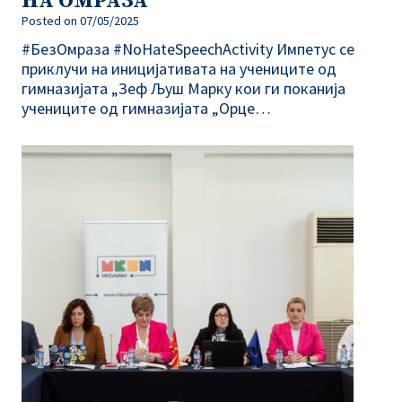
НА ОМРАЗА“
Posted on
07/05/2025
#БезОмраза #NoHateSpeechActivity Импетус се
приклучи на иницијативата на учениците од
гимназијата „Зеф Љуш Марку кои ги поканија
учениците од гимназијата „Орце…