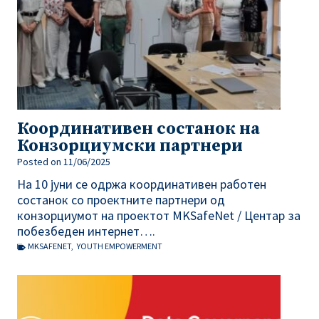
Координативен состанок на
Конзорциумски партнери
Posted on
11/06/2025
На 10 јуни се одржа координативен работен
состанок со проектните партнери од
конзорциумот на проектот MKSafeNet / Центар за
побезбеден интернет….
MKSAFENET
,
YOUTH EMPOWERMENT