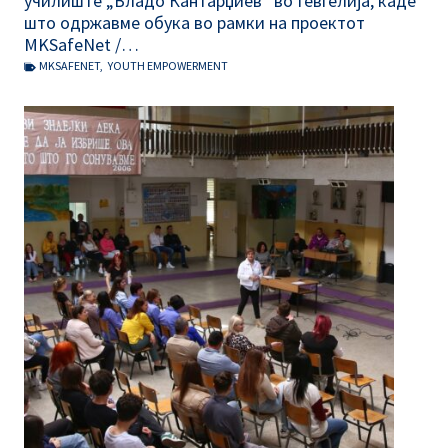
училиште „Владо Кантарџиев“ во Гевгелија, каде
што одржавме обука во рамки на проектот
MKSafeNet /…
MKSAFENET
,
YOUTH EMPOWERMENT