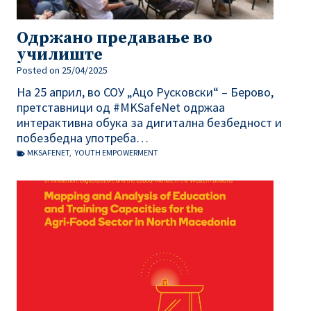
Одржано предавање во
училиште
Posted on
25/04/2025
На 25 април, во СОУ „Ацо Русковски“ – Берово,
претставници од #MKSafeNet одржаа
интерактивна обука за дигитална безбедност и
побезбедна употреба…
MKSAFENET
,
YOUTH EMPOWERMENT